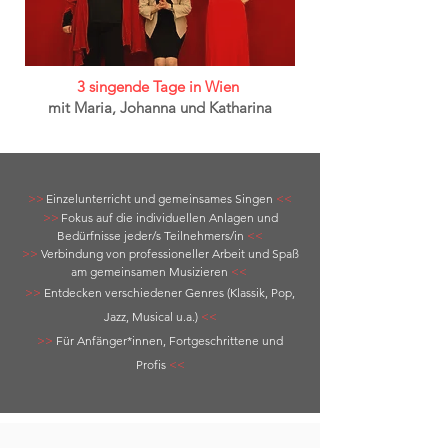
3 singende Tage in Wien
mit Maria, Johanna und Katharina
>>
Einzelunterricht und gemeinsames Singen
<<
>>
Fokus auf die individuellen Anlagen und
Bedürfnisse jeder/s Teilnehmers/in
<<
>>
Verbindung von professioneller Arbeit und Spaß
am gemeinsamen Musizieren
<<
>>
Entdecken verschiedener Genres (Klassik, Pop,
Jazz, Musical u.a.)
<<
>>
Für Anfänger*innen, Fortgeschrittene und
Prof
is
<<