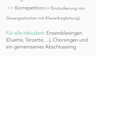
>>
Korrepetition
(= Einstudierung von
Gesangsstücken mit Klavierbegleitung)
Für alle inkludiert:
Ensemblesingen
(Duette, Terzette, ...), Chorsingen und
ein gemeinsames Abschlusssing
Team:
Stimmbildung und Spezialisierung auf
klassischen Gesang: Mag. Maria Loidl
Stimmbildung und Spezialisierung auf
Populargesang: MMag. Katharina Aigner
Korrepetition: Johanna Ziegler
Anmeldung & Auskunft:
Wir bitten um Anmeldung bis spätestens